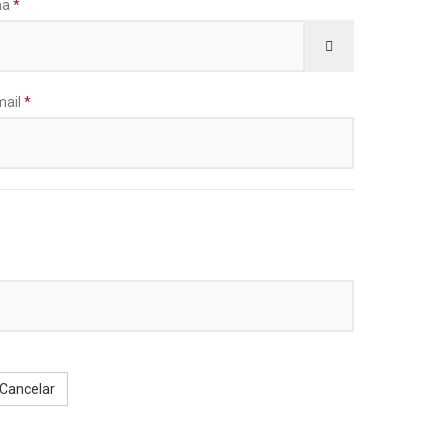
ha
*
Mostrar senha
mail
*
Cancelar