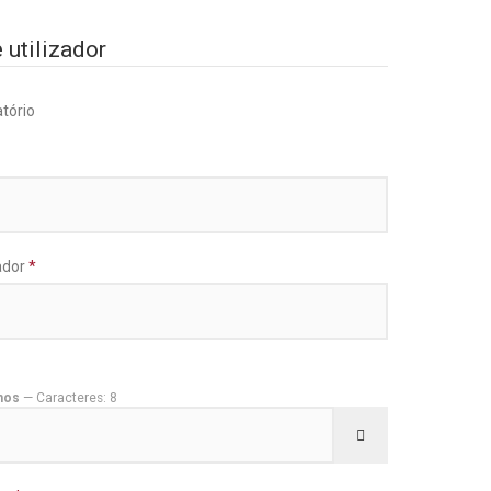
 utilizador
tório
ador
*
mos
— Caracteres: 8
Mostrar senha