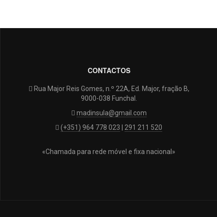
CONTACTOS
Rua Major Reis Gomes, n.º 22A, Ed. Major, fração B,
9000-038 Funchal.
madinsula@gmail.com
(+351) 964 778 023
|
291 211 520
«Chamada para rede móvel e fixa nacional»