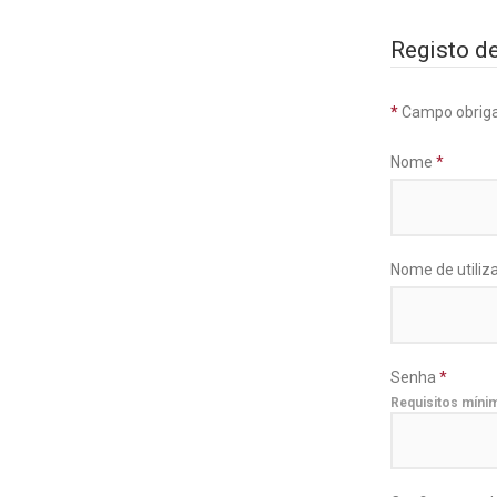
Registo de
*
Campo obriga
Nome
*
Nome de utiliz
Senha
*
Requisitos míni